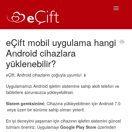
Toggle
Navigatio
Ana Sayfa
eÇift mobil uygulama hangi
Android cihazlara
eÇift Kullanım
yüklenebilir?
Sıkça Sorulan Sorular
eÇift, Android cihazların çoğuyla uyumlu! 📱
iOS Yardım
Uygulamamızı Android işletim sistemine sahip akıllı telefon ve
tabletlere sorunsuzca yükleyebilirsin.
Android Yardım
Sistem gereksinimi:
Cihazına yükleyebilmen için Android 7.0
İletişim
veya üzeri bir sürüme sahip olman yeterli.
En iyi deneyimi yaşaman için cihazının işletim sistemini güncel
tutmanı öneririz. Uygulamayı
Google Play Store
üzerinden