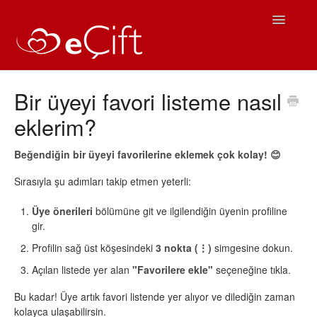
Toggle
Navigatio
Ana Sayfa
Bir üyeyi favori listeme nasıl
eklerim?
eÇift Kullanım
Sıkça Sorulan Sorular
Beğendiğin bir üyeyi favorilerine eklemek çok kolay! 😊
Sırasıyla şu adımları takip etmen yeterli:
iOS Yardım
Üye önerileri
bölümüne git ve ilgilendiğin üyenin profiline
Android Yardım
gir.
Profilin sağ üst köşesindeki
3 nokta (⋮)
simgesine dokun.
İletişim
Açılan listede yer alan
"Favorilere ekle"
seçeneğine tıkla.
Bu kadar! Üye artık favori listende yer alıyor ve dilediğin zaman
kolayca ulaşabilirsin.