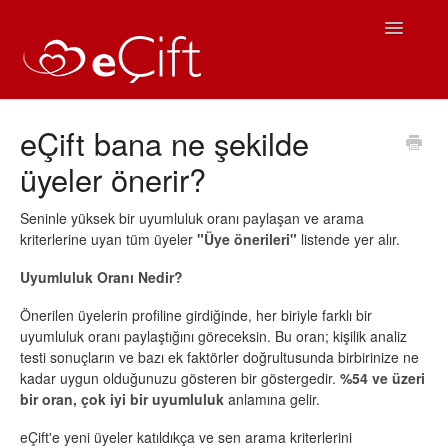
Toggle
Navigatio
Ana Sayfa
eÇift bana ne şekilde
üyeler önerir?
eÇift Kullanım
Sıkça Sorulan Sorular
Seninle yüksek bir uyumluluk oranı paylaşan ve arama
kriterlerine uyan tüm üyeler
"Üye önerileri"
listende yer alır.
iOS Yardım
Uyumluluk Oranı Nedir?
Android Yardım
Önerilen üyelerin profiline girdiğinde, her biriyle farklı bir
uyumluluk oranı paylaştığını göreceksin. Bu oran; kişilik analiz
testi sonuçların ve bazı ek faktörler doğrultusunda birbirinize ne
İletişim
kadar uygun olduğunuzu gösteren bir göstergedir.
%54 ve üzeri
bir oran, çok iyi bir uyumluluk
anlamına gelir.
eÇift'e yeni üyeler katıldıkça ve sen arama kriterlerini