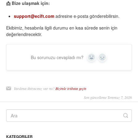
📩 Bize ulaşmak için:
support@ecift.com
adresine e-posta gönderebilirsin.
Ekibimiz, hesabınla ilgili durumu en kısa sürede senin için
değerlendirecektir.
Bu sorunuzu cevapladı mı?
Yes
No
Yardıma ihtiyacınız var mı?
Bizimle irtibata geçin
Son güncelleme Temmuz 7, 2026
KATEGORILER