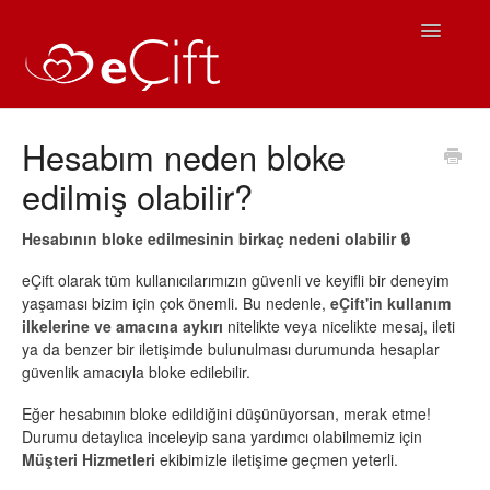
Toggle
Navigatio
Ana Sayfa
Hesabım neden bloke
edilmiş olabilir?
eÇift Kullanım
Sıkça Sorulan Sorular
Hesabının bloke edilmesinin birkaç nedeni olabilir 🔒
eÇift olarak tüm kullanıcılarımızın güvenli ve keyifli bir deneyim
iOS Yardım
yaşaması bizim için çok önemli. Bu nedenle,
eÇift'in kullanım
ilkelerine ve amacına aykırı
nitelikte veya nicelikte mesaj, ileti
Android Yardım
ya da benzer bir iletişimde bulunulması durumunda hesaplar
güvenlik amacıyla bloke edilebilir.
İletişim
Eğer hesabının bloke edildiğini düşünüyorsan, merak etme!
Durumu detaylıca inceleyip sana yardımcı olabilmemiz için
Müşteri Hizmetleri
ekibimizle iletişime geçmen yeterli.