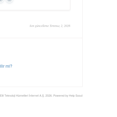
Yes
No
Son güncelleme Temmuz 2, 2026
lir mi?
Elit Teknoloji Hizmetleri İnternet A.Ş.
2026.
Powered by
Help Scout