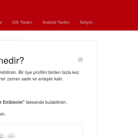
r
iOS Yardım
Android Yardım
İletişim
 nedir?
ebilirsin. Bir üye profilini birden fazla kez
her zaman sade ve anlaşılır kalır.
t Ettiklerim"
listesinde bulabilirsin.
in.