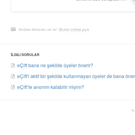
Yardıma ihtiyacınız var mı?
Bizimle irtibata geçin
İLGILI SORULAR
eÇift bana ne şekilde üyeler önerir?
eÇift'i aktif bir şekilde kullanmayan üyeler de bana öneri
eÇift’te anonim kalabilir miyim?
©