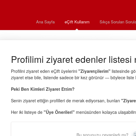
Ana Sayfa
eÇift Kullanım
Sıkça Sorulan Sorula
Profilimi ziyaret edenler listesi
Profilini ziyaret eden eÇift üyelerini
"Ziyaretçilerim"
listesinde gör
ziyaret etse bile, listende sadece bir kez görünür — böylece liste 
Peki Ben Kimleri Ziyaret Ettim?
Senin ziyaret ettiğin profilleri de merak ediyorsan, bunları
"Ziyare
Her iki listeye de
"Üye Önerileri"
menüsünden kolayca ulaşabilirs
Bu sorunuzu cevapladı mı?