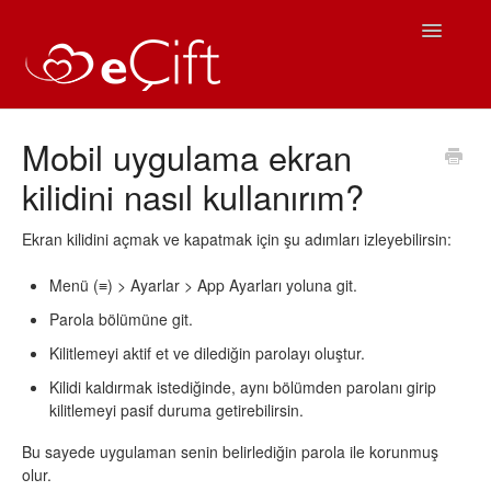
Toggle
Navigatio
Ana Sayfa
Mobil uygulama ekran
kilidini nasıl kullanırım?
eÇift Kullanım
Sıkça Sorulan Sorular
Ekran kilidini açmak ve kapatmak için şu adımları izleyebilirsin:
Menü (≡) > Ayarlar > App Ayarları yoluna git.
iOS Yardım
Parola bölümüne git.
Android Yardım
Kilitlemeyi aktif et ve dilediğin parolayı oluştur.
Kilidi kaldırmak istediğinde, aynı bölümden parolanı girip
İletişim
kilitlemeyi pasif duruma getirebilirsin.
Bu sayede uygulaman senin belirlediğin parola ile korunmuş
olur.