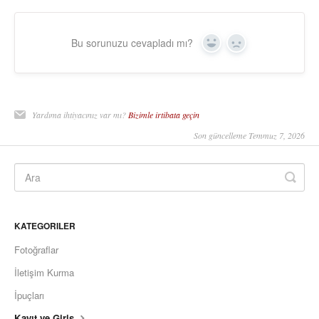
Bu sorunuzu cevapladı mı?
Yes
No
Yardıma ihtiyacınız var mı?
Bizimle irtibata geçin
Son güncelleme Temmuz 7, 2026
KATEGORILER
Fotoğraflar
İletişim Kurma
İpuçları
Kayıt ve Giriş