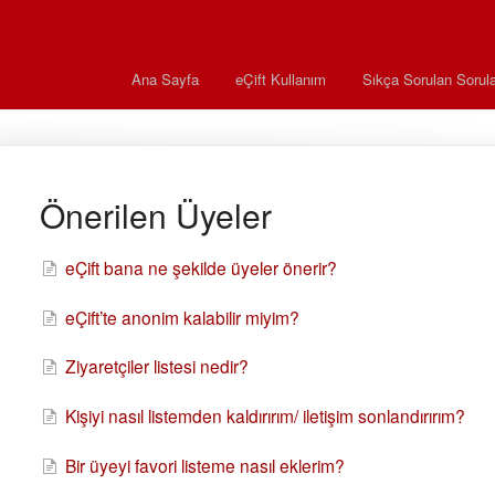
Ana Sayfa
eÇift Kullanım
Sıkça Sorulan Sorula
Önerilen Üyeler
eÇift bana ne şekilde üyeler önerir?
eÇift’te anonim kalabilir miyim?
Ziyaretçiler listesi nedir?
Kişiyi nasıl listemden kaldırırım/ iletişim sonlandırırım?
Bir üyeyi favori listeme nasıl eklerim?