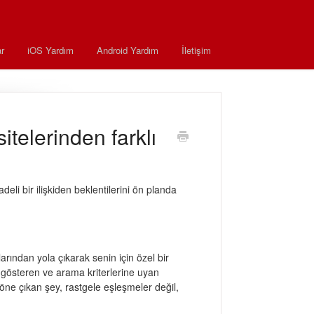
r
iOS Yardım
Android Yardım
İletişim
itelerinden farklı
adeli bir ilişkiden beklentilerini ön planda
arından yola çıkarak senin için özel bir
k gösteren ve arama kriterlerine uyan
e öne çıkan şey, rastgele eşleşmeler değil,