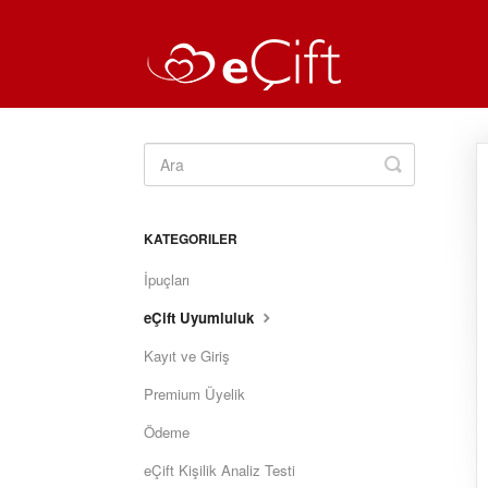
Toggle
Search
KATEGORILER
İpuçları
eÇift Uyumluluk
Kayıt ve Giriş
Premium Üyelik
Ödeme
eÇift Kişilik Analiz Testi