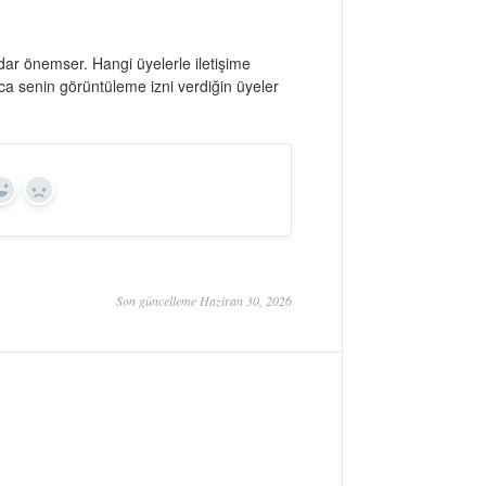
kadar önemser. Hangi üyelerle iletişime
ca senin görüntüleme izni verdiğin üyeler
Yes
No
Son güncelleme Haziran 30, 2026