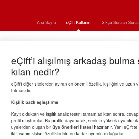
Ana Sayfa
eÇift Kullanım
Sıkça Sorulan Sorula
eÇift’i alışılmış arkadaş bulma s
kılan nedir?
eÇift'i diğer sitelerden ayıran en önemli özellik, kişiliğini ve uzun v
tutmasıdır.
Kişilik bazlı eşleştirme
Kayıt olduktan ve kişilik analiz testini tamamladıktan sonra, cevapl
profil oluşturulur. Bu profile dayanarak, seninle yüksek uyumlulu
üyelerden oluşan bir
üye önerileri listesi
hazırlanır. Yani eÇift't
iki insanın kişisel özelliklerinin ne kadar uyumlu olduğudur.