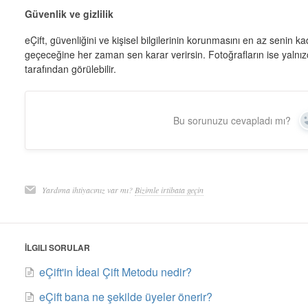
Güvenlik ve gizlilik
eÇift, güvenliğini ve kişisel bilgilerinin korunmasını en az senin 
geçeceğine her zaman sen karar verirsin. Fotoğrafların ise yalnız
tarafından görülebilir.
Bu sorunuzu cevapladı mı?
Yardıma ihtiyacınız var mı?
Bizimle irtibata geçin
İLGILI SORULAR
eÇift'in İdeal Çift Metodu nedir?
eÇift bana ne şekilde üyeler önerir?