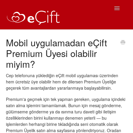
Toggle
Navigatio
Ana Sayfa
Mobil uygulamadan eÇift
Premium Üyesi olabilir
eÇift Kullanım
miyim?
Sıkça Sorulan Sorular
Cep telefonuna yüklediğin eÇift mobil uygulaması üzerinden
iOS Yardım
hem ücretsiz üye olabilir hem de dilersen Premium Üyeliğe
geçerek tüm avantajlardan yararlanmaya başlayabilirsin.
Android Yardım
Premium'a geçmek için tek yapman gereken, uygulama içindeki
satın alma işlemini tamamlamak. Bunun için mesaj gönderme,
İletişim
gülümseme gönderme ya da ısınma turu daveti gibi iletişim
özelliklerinden birini kullanmayı denemen yeterli — bu
işlemlerden herhangi birine tıkladığında seni otomatik olarak
Premium Üyelik satın alma sayfasına yönlendiriyoruz. Oradan