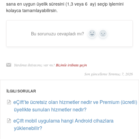
sana en uygun üyelik süresini (1,3 veya 6 ay) seçip işlemini
kolayca tamamlayabilirsin.
Bu sorunuzu cevapladı mı?
Yes
No
Yardıma ihtiyacınız var mı?
Bizimle irtibata geçin
Son güncelleme Temmuz 7, 2026
İLGILI SORULAR
eÇift’te ücretsiz olan hizmetler nedir ve Premium (ücretli)
üyelikte sunulan hizmetler nedir?
eÇift mobil uygulama hangi Android cihazlara
yüklenebilir?