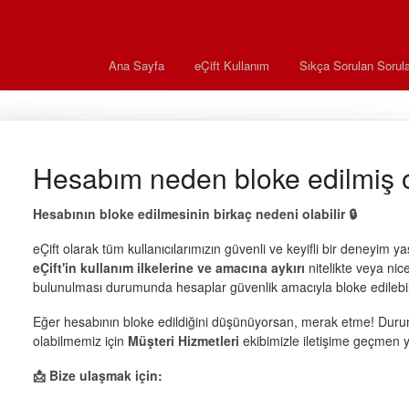
Ana Sayfa
eÇift Kullanım
Sıkça Sorulan Sorula
Hesabım neden bloke edilmiş o
Hesabının bloke edilmesinin birkaç nedeni olabilir 🔒
eÇift olarak tüm kullanıcılarımızın güvenli ve keyifli bir deneyim 
eÇift'in kullanım ilkelerine ve amacına aykırı
nitelikte veya nice
bulunulması durumunda hesaplar güvenlik amacıyla bloke edilebil
Eğer hesabının bloke edildiğini düşünüyorsan, merak etme! Durum
olabilmemiz için
Müşteri Hizmetleri
ekibimizle iletişime geçmen ye
📩 Bize ulaşmak için: