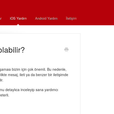
r
iOS Yardım
Android Yardım
İletişim
labilir?
yaşaması bizim için çok önemli. Bu nedenle,
likte mesaj, ileti ya da benzer bir iletişimde
ir.
u detaylıca inceleyip sana yardımcı
terli.