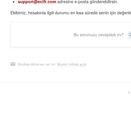
support@ecift.com
adresine e-posta gönderebilirsin.
Ekibimiz, hesabınla ilgili durumu en kısa sürede senin için değerle
Bu sorunuzu cevapladı mı?
Yardıma ihtiyacınız var mı?
Bizimle irtibata geçin
©