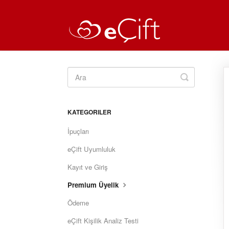
Toggle
Search
KATEGORILER
İpuçları
eÇift Uyumluluk
Kayıt ve Giriş
Premium Üyelik
Ödeme
eÇift Kişilik Analiz Testi