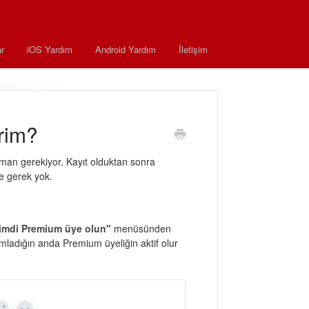
r
iOS Yardım
Android Yardım
İletişim
rim?
aman gerekiyor. Kayıt olduktan sonra
e gerek yok.
imdi Premium üye olun"
menüsünden
mladığın anda Premium üyeliğin aktif olur