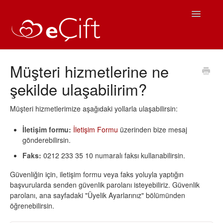
Toggle
Navigatio
Ana Sayfa
Müşteri hizmetlerine ne
şekilde ulaşabilirim?
eÇift Kullanım
Sıkça Sorulan Sorular
Müşteri hizmetlerimize aşağıdaki yollarla ulaşabilirsin:
İletişim formu:
İletişim Formu
üzerinden bize mesaj
iOS Yardım
gönderebilirsin.
Faks:
0212 233 35 10 numaralı faksı kullanabilirsin.
Android Yardım
Güvenliğin için, iletişim formu veya faks yoluyla yaptığın
İletişim
başvurularda senden güvenlik parolanı isteyebiliriz. Güvenlik
parolanı, ana sayfadaki "Üyelik Ayarlarınız" bölümünden
öğrenebilirsin.