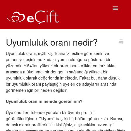
Toggle
Navigatio
Ana Sayfa
Uyumluluk oranı nedir?
eÇift Kullanım
Uyumluluk oranı, eÇift kişilik analiz testine göre senin ve
potansiyel eşinin ne kadar uyumlu olduğunu gösteren bir
Sıkça Sorulan Sorular
yüzdedir. %54’ten yüksek bir oran, benzerlikler ve farklılıklar
arasında mükemmel bir dengenin sağlandığı yüksek bir
iOS Yardım
uyumluluk olarak değerlendirilmektedir. Fakat bu, daha düşük
bir uyumluluk oranı paylaştığın üyeleri de adayların arasında
görmemen için bir neden değildir.
Android Yardım
Uyumluluk oranını nerede görebilirim?
İletişim
Üye önerileri listende yer alan bir üyenin profilini
görüntülediğinde
"Uyum"
başlıklı bir bölüm göreceksin. Burası,
detaylı olarak profillerinizin kişiliğiniz, alışkanlıklarınız ve ilgi
alanlarınız açısından ne derece uyumlu olduğunu görebileceğiniz