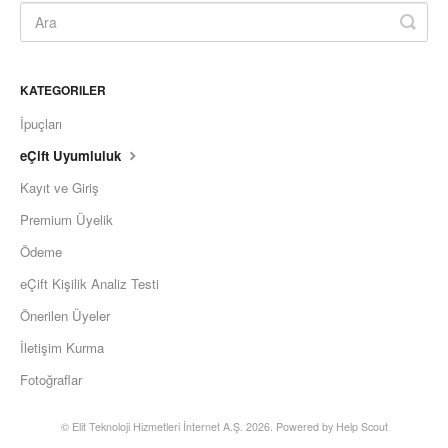
KATEGORILER
İpuçları
eÇift Uyumluluk
Kayıt ve Giriş
Premium Üyelik
Ödeme
eÇift Kişilik Analiz Testi
Önerilen Üyeler
İletişim Kurma
Fotoğraflar
©
Elit Teknoloji Hizmetleri İnternet A.Ş.
2026.
Powered by
Help Scout