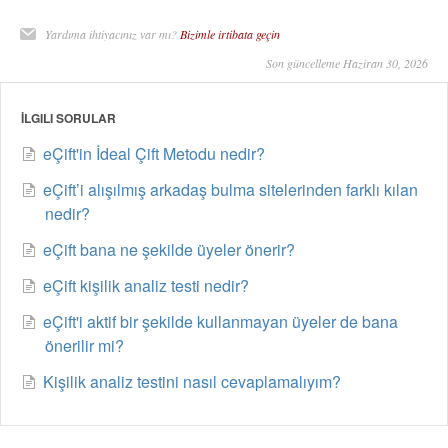
Yardıma ihtiyacınız var mı?
Bizimle irtibata geçin
Son güncelleme Haziran 30, 2026
İLGILI SORULAR
eÇift'in İdeal Çift Metodu nedir?
eÇift’i alışılmış arkadaş bulma sitelerinden farklı kılan
nedir?
eÇift bana ne şekilde üyeler önerir?
eÇift kişilik analiz testi nedir?
eÇift'i aktif bir şekilde kullanmayan üyeler de bana
önerilir mi?
Kişilik analiz testini nasıl cevaplamalıyım?